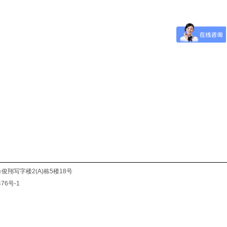
俊翔写字楼2(A)栋5楼18号
476号-1