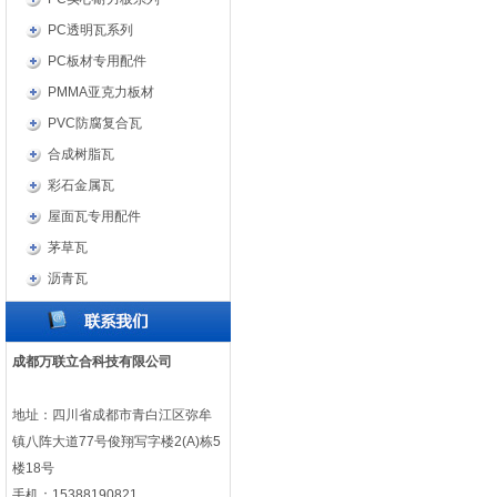
PC透明瓦系列
PC板材专用配件
PMMA亚克力板材
PVC防腐复合瓦
合成树脂瓦
彩石金属瓦
屋面瓦专用配件
茅草瓦
沥青瓦
成都万联立合科技有限公司
地址：四川省成都市青白江区弥牟
镇八阵大道77号俊翔写字楼2(A)栋5
楼18号
手机：15388190821