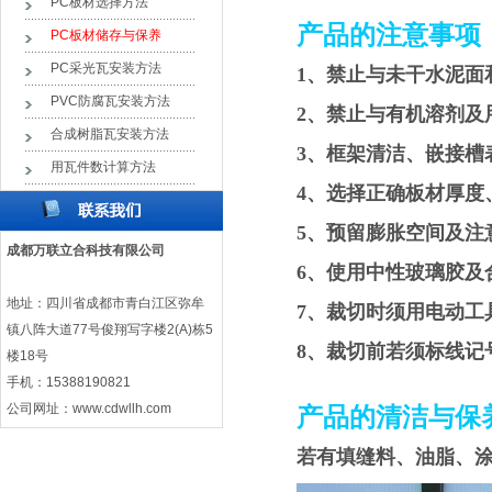
PC板材选择方法
产品的注意事项
PC板材储存与保养
PC采光瓦安装方法
1、禁止与未干水泥面
PVC防腐瓦安装方法
2、禁止与有机溶剂及
合成树脂瓦安装方法
3、框架清洁、嵌接槽
用瓦件数计算方法
4、选择正确板材厚度
5、预留膨胀空间及注
成都万联立合科技有限公司
6、使用中性玻璃胶及
地址：四川省成都市青白江区弥牟
7、裁切时须用电动工
镇八阵大道77号俊翔写字楼2(A)栋5
8、裁切前若须标线
楼18号
手机：15388190821
公司网址：
www.cdwllh.com
产品的清洁与保
若有填缝料、油脂、涂